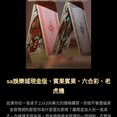
sa娛樂城現金版、賓果賓果、六合彩、老
虎機
如果你在一張桌子上以200美元的價格購買，你就不會遵循資
金管理規則那麼你為什麼還在那裡？離開並加入另一張桌
子。在線撲克很容易。現金遊戲資金管理的一個規則 - 不要坐