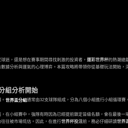
足球迷，還是想在賽事期間尋找刺激的投資者，
運彩世界杯
的熱潮總
合數據分析與運氣的心理博弈。本篇攻略將帶領你從基礎玩法開始，
分組分析開始
輯。
通常由32支球隊組成，分為八個小組進行小組循環賽
世界盃分組
而，在小組賽中，強隊有時因為已經提前鎖定晉級名額，會在最後一
力往往被市場低估。因此，在進行
世界杯投注
前，務必仔細研讀
世界