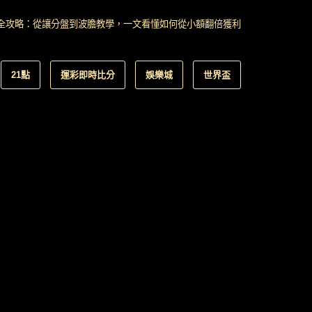
全攻略：從讓分盤到波膽教學，一文看懂如何從小額翻倍獲利
21點
運彩即時比分
娛樂城
世界盃