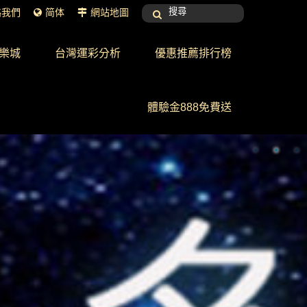
絡我們
简体
網站地圖
樂城
台灣運彩分析
優惠推薦排行榜
體驗金888免費送