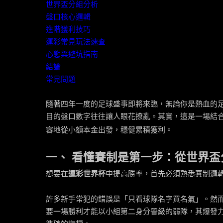
世界盃分組分析
盤口核心邏輯
進階獲利技巧
運彩常見玩法速查
心態與避坑指南
結論
常見問題
隨著四年一度的足球盛事即將來臨，無論你是熱血的
目的盤口數字往往讓人眼花撩亂。其實，這是一場結
容地從小額本金出發，穩健累積獲利。
一、 看懂賽制是第一步：從世界盃
想要在
運彩世界杯
中提高勝率，首先必須熟悉賽制邏
許多新手常犯的錯誤是「只看球隊名字買名氣」。然
要一場勝利才能以小組第二身分晉級的弱隊，其爆發