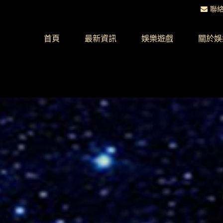
聯
首頁
最新資訊
娛樂遊戲
關於娛