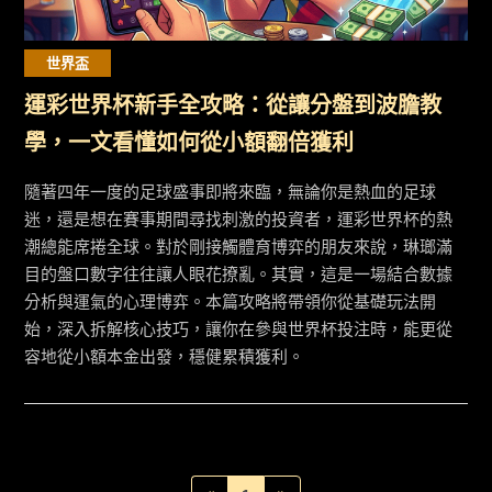
世界盃
2026-05-29
運彩世界杯新手全攻略：從讓分盤到波膽教
學，一文看懂如何從小額翻倍獲利
隨著四年一度的足球盛事即將來臨，無論你是熱血的足球
迷，還是想在賽事期間尋找刺激的投資者，運彩世界杯的熱
潮總能席捲全球。對於剛接觸體育博弈的朋友來說，琳瑯滿
目的盤口數字往往讓人眼花撩亂。其實，這是一場結合數據
分析與運氣的心理博弈。本篇攻略將帶領你從基礎玩法開
始，深入拆解核心技巧，讓你在參與世界杯投注時，能更從
容地從小額本金出發，穩健累積獲利。