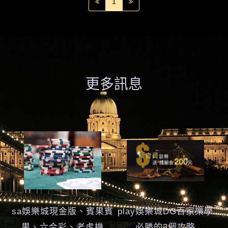
1
更多訊息
sa娛樂城現金版、賓果賓
play娛樂城DG百家樂學
果、六合彩、老虎機
必勝的3個攻略