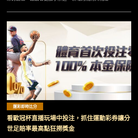
運彩即時比分
2021-06-28
看歐冠杯直播玩場中投注，抓住運動彩券讓分
世足賠率最高點狂撈獎金