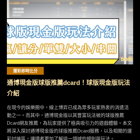
運彩即時比分
2024-03-28
通博現金版球版推薦dcard！球版現金版玩法
介紹
在現今的娛樂圈中，線上博弈已成為眾多玩家熱衷的消遣活
動之一。而其中，通博現金版以其豐富玩法被的球版推薦
Dcard網友推薦，為玩家提供了極具吸引力的遊戲體驗。本文
將深入探討通博現金版的球版推薦Dcard服務，以及相關的運
彩討論區，讓讀者更加了解這一領域的規則與玩法。