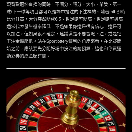
觀看歐冠杯直播的同時，不讓分、讓分、大小、單雙、第一
球/下一球等項目都可以是場中投注的下注標的。隨著mlb即時
比分升高，大分突然變成6.5、世足賠率變高，世足賠率邊高
通常代表發生機率降低，不過如果你還是很有信心，還是可
以加注，但如果很不確定，建議還是不要冒險下注，或是把
下注金額壓低。站在Sportlottery獲利的角度來看，在比賽開
始之前，應該要先分配好場中投注的總預算，這也和你買運
動彩券的總金額有關。