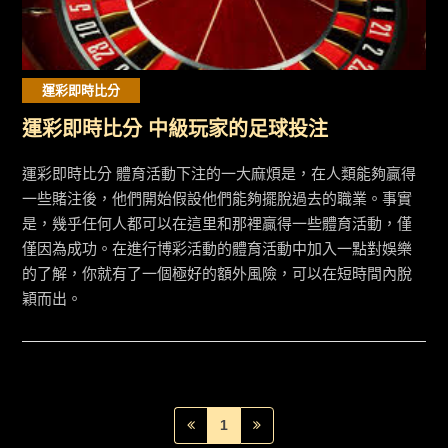
運彩即時比分
2021-06-22
運彩即時比分 中級玩家的足球投注
運彩即時比分 體育活動下注的一大麻煩是，在人類能夠贏得
一些賭注後，他們開始假設他們能夠擺脫過去的職業。事實
是，幾乎任何人都可以在這里和那裡贏得一些體育活動，僅
僅因為成功。在進行博彩活動的體育活動中加入一點對娛樂
的了解，你就有了一個極好的額外風險，可以在短時間內脫
穎而出。
1