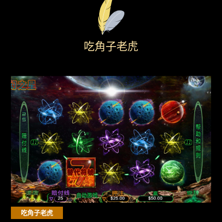
吃角子老虎
吃角子老虎
2021-09-14